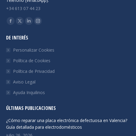
Teléfono (WhatsApp):
+34 613 07 44 23
Encuéntranos en:
Facebook
X
Linkedin
Instagram
page
page
page
page
DE INTERÉS
opens
opens
opens
opens
in
in
in
in
Personalizar Cookies
new
new
new
new
Política de Cookies
window
window
window
window
Política de Privacidad
Aviso Legal
Ayuda Inquilinos
ÚLTIMAS PUBLICACIONES
¿Cómo reparar una placa electrónica defectuosa en Valencia?
Guía detallada para electrodomésticos
julio 26, 2026