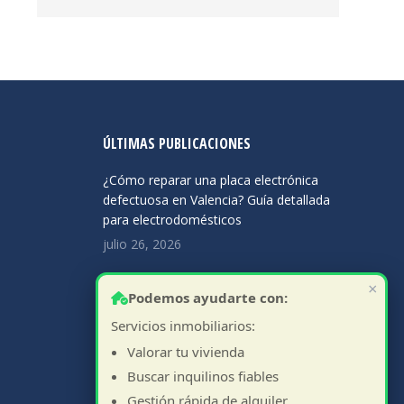
page
page
page
opens
opens
opens
in
in
in
new
new
new
window
window
window
ÚLTIMAS PUBLICACIONES
¿Cómo reparar una placa electrónica
defectuosa en Valencia? Guía detallada
para electrodomésticos
julio 26, 2026
Guía para Comprar Repuestos Online
×
para Lavadoras
Podemos ayudarte con:
julio 6, 2026
Servicios inmobiliarios:
Valorar tu vivienda
Asistencia Técnica Electrodomésticos
en Madrid: Rapidez
Buscar inquilinos fiables
junio 14, 2026
Gestión rápida de alquiler