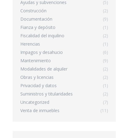
Ayudas y subvenciones
(5)
Construcción
(2)
Documentación
(9)
Fianza y depósito
(1)
Fiscalidad del inquilino
(2)
Herencias
(1)
Impagos y desahucio
(6)
Mantenimiento
(9)
Modalidades de alquiler
(2)
Obras y licencias
(2)
Privacidad y datos
(1)
Suministros y titularidades
(2)
Uncategorized
(7)
Venta de inmuebles
(11)