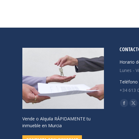
CONTACT
Horario d
Lunes - V
Teléfono 
+34 613 
Encuéntra
Facebo
X
page
pa
Vende o Alquila RÁPIDAMENTE tu
opens
op
inmueble en Murcia
in
in
new
ne