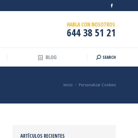
Facebook
SEARCH
BLOG
Buscar:
page
HABLA CON NOSOTROS
opens
644 38 51 21
in
new
window
SEARCH
BLOG
Buscar:
Estás aquí:
Inicio
Personalizar Cookies
ARTÍCULOS RECIENTES