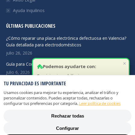
Ayuda Inquilinos
ÚLTIMAS PUBLICACIONES
¿Cómo reparar una placa electrónica defectuosa en Valencia?
Guía detallada para electrodomésticos
julio 26, 2026
×
Guía para Comprar Repuestos Online para Lavadoras
Podemos ayudarte con:
julio 6, 2026
Servicios inmobiliarios:
TU PRIVACIDAD ES IMPORTANTE
Asistencia Técnica Electrodomésticos en Madrid: Rapidez
Valorar tu vivienda
junio 14, 2026
Buscar inquilinos fiables
Usamos cookies para mejorar tu experiencia, analizar el tráfico y
personalizar contenidos. Puedes aceptar todas, rechazarlas o
Gestión rápida de alquiler
configurar tus preferencias por categoría.
Leer política de cookies
Asesoramiento para vender
Rechazar todas
Análisis del mercado
Configurar