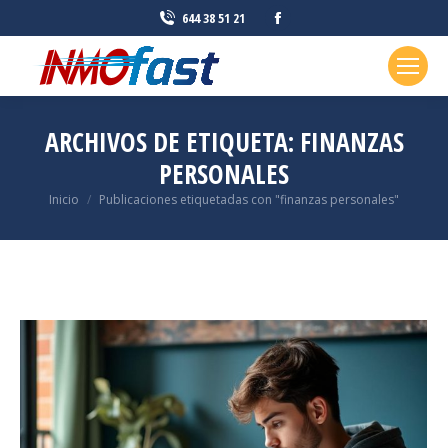
Facebook
644 38 51 21
page
opens
in
new
ARCHIVOS DE ETIQUETA:
FINANZAS
window
PERSONALES
Estás aquí:
Inicio
Publicaciones etiquetadas con "finanzas personales"