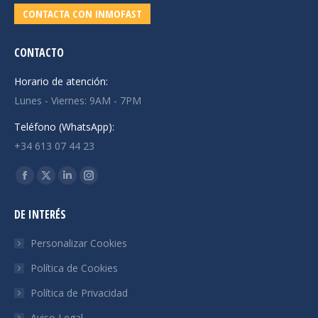
CONTACTA CON INMOFAST
CONTACTO
Horario de atención:
Lunes - Viernes: 9AM - 7PM
Teléfono (WhatsApp):
+34 613 07 44 23
Encuéntranos en:
Facebook
X
Linkedin
Instagram
page
page
page
page
DE INTERÉS
opens
opens
opens
opens
in
in
in
in
Personalizar Cookies
new
new
new
new
Política de Cookies
window
window
window
window
Política de Privacidad
Aviso Legal