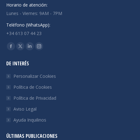
Horario de atención:
Lunes - Viernes: 9AM - 7PM
Teléfono (WhatsApp):
+34 613 07 44 23
Encuéntranos en:
Facebook
X
Linkedin
Instagram
page
page
page
page
DE INTERÉS
opens
opens
opens
opens
in
in
in
in
Personalizar Cookies
new
new
new
new
Política de Cookies
window
window
window
window
Política de Privacidad
Aviso Legal
Ayuda Inquilinos
ÚLTIMAS PUBLICACIONES