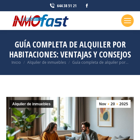
Facebook
644 38 51 21
page
opens
in
new
GUÍA COMPLETA DE ALQUILER POR
window
HABITACIONES: VENTAJAS Y CONSEJOS
Estás aquí:
Inicio
Alquiler de inmuebles
Guía completa de alquiler por…
Alquiler de inmuebles
Nov
20
2025