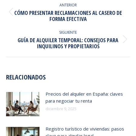
ENTRE
ANTERIOR
CÓMO PRESENTAR RECLAMACIONES AL CASERO DE
PUBLICACIONES
Publicación
FORMA EFECTIVA
anterior:
SIGUIENTE
GUÍA DE ALQUILER TEMPORAL: CONSEJOS PARA
Publicación
INQUILINOS Y PROPIETARIOS
siguiente:
RELACIONADOS
Precios del alquiler en España: claves
para negociar tu renta
diciembre 9, 2025
Registro turístico de viviendas: pasos
clave para alquilar legal