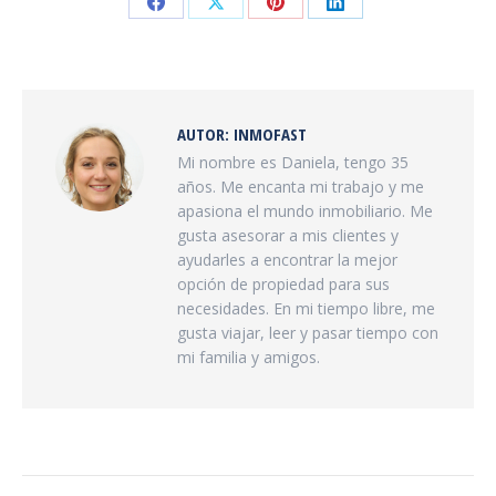
Share
Share
Share
Share
on
on
on
on
Facebook
X
Pinterest
LinkedIn
AUTOR:
INMOFAST
Mi nombre es Daniela, tengo 35
años. Me encanta mi trabajo y me
apasiona el mundo inmobiliario. Me
gusta asesorar a mis clientes y
ayudarles a encontrar la mejor
opción de propiedad para sus
necesidades. En mi tiempo libre, me
gusta viajar, leer y pasar tiempo con
mi familia y amigos.
NAVEGACIÓN