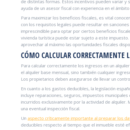
de distintas formas. Estos ‍incentivos pueden variar y s
ayuda de ⁣un asesor⁢ fiscal con ⁢experiencia en el ámbito 
Para maximizar los beneficios ⁢fiscales, es vital conocer⁣
con los requisitos​ legales​ puede resultar ‌en sanciones
imprescindible para optar por ciertos beneficios ⁢fiscal
vivienda turística puede estar sujeto a este impuesto.
aprovechar al máximo las oportunidades fiscales dispo
CÓMO CALCULAR CORRECTAMENTE LO
Para calcular correctamente los ingresos en un alquiler
el alquiler base mensual,⁢ sino ‍también cualquier ingre
Los propietarios deben asegurarse de llevar un control c
En cuanto a los gastos deducibles, la‌ legislación esp
incluye reparaciones, ‍seguros,‍ impuestos municipales⁢
incurridos exclusivamente por la actividad‌ de alquiler.
una eventual inspección‍ fiscal.
Un⁢
aspecto críticamente importante ⁢al preparar ‍los dat
deducibles respecto al tiempo que el ⁣inmueble esté e