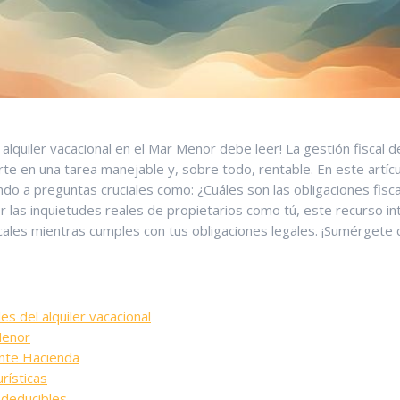
e​ alquiler vacacional en el⁤ Mar Menor debe leer! La gestión fisca
rte en una tarea⁢ manejable⁤ y, sobre todo, rentable. En este ‍ar
diendo a preguntas cruciales como: ¿Cuáles son las obligaciones fis
las inquietudes reales⁢ de propietarios como tú, este⁢ recurso int
cales mientras cumples con tus obligaciones legales. ¡Sumérgete con
s del alquiler⁢ vacacional
Menor
ante Hacienda
urísticas
 deducibles