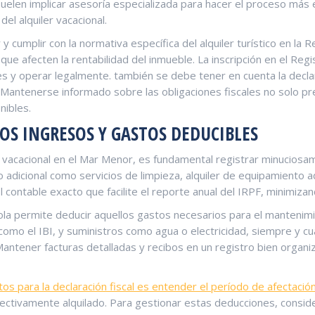
uelen implicar ⁤asesoría especializada‍ para ⁣hacer ⁢el proceso más 
del alquiler vacacional.
 y cumplir⁣ con la normativa específica del alquiler turístico en la 
 ​que afecten la rentabilidad del⁢ inmueble. La inscripción en el ​Re
es y operar legalmente.⁣ también se debe tener en cuenta la declara
​ Mantenerse informado sobre ‍las obligaciones fiscales ⁣no solo 
nibles.
S INGRESOS Y GASTOS​ DEDUCIBLES
‍ vacacional en el Mar Menor, es fundamental registrar minuciosam
so adicional como servicios de limpieza, alquiler​ de equipamiento 
ontable exacto que ⁤facilite el reporte ‍anual del IRPF, minimizand
añola permite deducir aquellos gastos⁢ necesarios para el mantenim
 como el IBI, ⁤y suministros como agua o ‍electricidad, siempre y⁣
 Mantener facturas detalladas y recibos en ⁤un registro bien organi
os para la declaración fiscal es ‌entender el‌ período de afectación
fectivamente alquilado. Para ​gestionar estas deducciones, consid