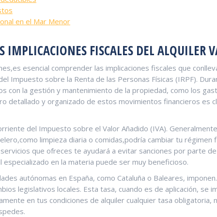
stos
ional en ⁤el Mar Menor
S IMPLICACIONES FISCALES DEL ALQUILER 
es,es ‍esencial ​comprender las implicaciones fiscales que conlle
ón del Impuesto ​sobre la Renta de las Personas Físicas (IRPF). Dura
dos con la gestión y mantenimiento de ⁣la propiedad, como ​los ga
tro detallado y organizado de estos movimientos financieros es⁤ cl
l corriente del Impuesto sobre el Valor Añadido (IVA). Generalmente
otelero,como limpieza diaria o comidas,podría cambiar tu régimen fi
rvicios que ofreces te ayudará a evitar ‍sanciones por ⁤parte de ⁤l
al especializado en la materia puede ser muy ​beneficioso.
idades ‌autónomas en España, ⁤como Cataluña o Baleares, imponen
bios legislativos ⁢locales. Esta⁢ tasa, cuando es de aplicación, se
amente en tus ⁣condiciones de alquiler cualquier tasa obligatoria, n
éspedes.