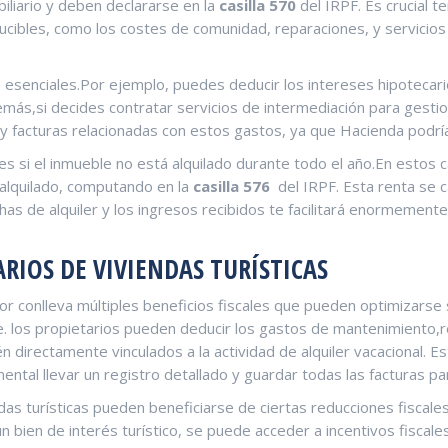
obiliario y deben declararse en la
casilla 570
del IRPF. Es crucial ‍
educibles, como los costes de comunidad, reparaciones, y servicios
s esenciales.Por ejemplo,‍ puedes deducir los intereses ​hipotecar
más,si decides contratar ⁣servicios de intermediación para ​gesti
y facturas relacionadas ⁢con estos gastos, ya que Hacienda podría
ades si​ el inmueble no está alquilado durante todo ⁣el año.En estos
e alquilado, computando en la
casilla⁢ 576
‌ del IRPF. Esta renta se ⁢
as de alquiler y los ingresos‍ recibidos te facilitará enormemente
ARIOS DE VIVIENDAS TURÍSTICAS
nor conlleva múltiples beneficios ‌fiscales que pueden optimizarse⁣
e. los propietarios​ pueden deducir los gastos⁤ de⁤ mantenimiento
 directamente ​vinculados a la ⁢actividad de ‍alquiler vacacional. 
l llevar un⁣ registro detallado y guardar todas ‌las facturas para
as turísticas pueden beneficiarse de ciertas reducciones fiscales 
 un‍ bien de interés turístico, se puede acceder a incentivos‍ fisca