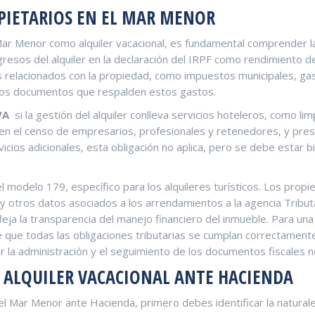
ROPIETARIOS EN EL MAR MENOR
⁤ Mar Menor⁣ como alquiler vacacional, es fundamental comprender la
resos del alquiler en la declaración del IRPF ​como rendimiento del 
 relacionados con la ‌propiedad, como impuestos municipales, gast
 los documentos que respalden ‍estos gastos.
VA
‌ si la gestión del alquiler conlleva servicios hoteleros, como l
a en el censo de empresarios, profesionales y retenedores, y prese
rvicios adicionales, ‍esta obligación no aplica, pero se ‍debe estar
l modelo 179, específico para los alquileres turísticos. ⁢Los prop
​ otros ⁣datos asociados a los arrendamientos‌ a la agencia Tribu
leja ‍la transparencia del manejo financiero del inmueble. ‍Para una
e que todas las ‌obligaciones tributarias se cumplan correctament
 la ‍administración y el seguimiento de los documentos fiscales n
 ⁢ALQUILER VACACIONAL ANTE HACIENDA
 el Mar Menor ante ⁤Hacienda, primero ‌debes identificar la naturale