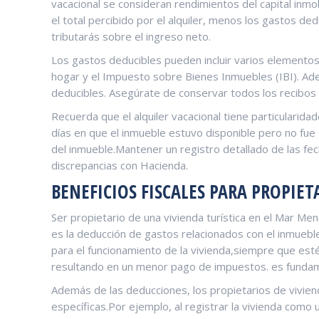
⁤vacacional se consideran ‌rendimientos del capital⁤ inm
el total percibido por el alquiler, menos los gastos d
tributarás sobre el ingreso neto.
Los ‌gastos ⁤deducibles pueden incluir varios elemento
hogar y⁢ el Impuesto sobre Bienes Inmuebles (IBI). Ade
deducibles. Asegúrate de⁤ conservar todos los recibos 
Recuerda que el alquiler⁣ vacacional⁤ tiene‌ particularid
días en que el ‌inmueble⁤ estuvo disponible‌ pero no fu
del inmueble.Mantener un registro detallado de las fech
discrepancias con Hacienda.
BENEFICIOS FISCALES PARA⁢ PROPIET
Ser propietario de​ una vivienda turística en el Mar Me
es la⁢ deducción de gastos relacionados con el⁢ inmuebl
para el ⁤funcionamiento de la vivienda,siempre que estén
resultando en un menor pago de impuestos. es fundamenta
Además de las deducciones,‌ los propietarios de viviend
específicas.Por ejemplo, al registrar ​la ​vivienda como