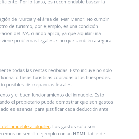
eficiente. Por lo tanto, es recomendable buscar ​la
Región de Murcia​ y el área del Mar Menor. ⁤No ‌cumplir
gistro de turismo, por ejemplo, es una ⁣condición
ción del IVA, cuando aplica, ya que alquilar‌ una
previene problemas legales, sino que también ⁢asegura
ente todas⁣ las rentas recibidas. Esto incluye no solo
adicional o tasas turísticas cobradas a los huéspedes.
o posibles discrepancias​ fiscales.
iento y el buen funcionamiento del inmueble. Esto
 cuando el propietario pueda demostrar ⁣que ⁤son gastos
zado es esencial ​para justificar cada deducción ante
 del inmueble al alquiler
.‌ Los gastos solo son
eremos un sencillo ejemplo⁣ con un
HTML
table de