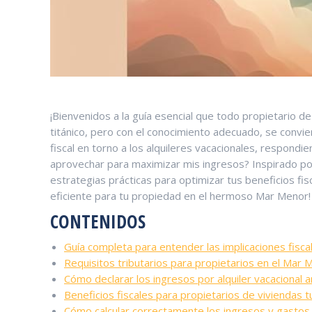
¡Bienvenidos a la guía⁤ esencial que todo propietario ‌d
titánico, pero con el conocimiento adecuado, se convie
fiscal en torno ‌a ​los‍ alquileres vacacionales, respon
aprovechar para maximizar mis ingresos?⁤ Inspirado por 
estrategias⁤ prácticas para optimizar tus beneficios fis
eficiente para tu propiedad en el hermoso Mar Menor!
CONTENIDOS
Guía​ completa para entender las implicaciones fiscale
Requisitos tributarios para propietarios en el ⁢Mar 
Cómo declarar los ingresos ⁢por alquiler vacacional 
Beneficios fiscales⁢ para propietarios de viviendas t
Cómo calcular⁢ correctamente los ⁣ingresos y gastos