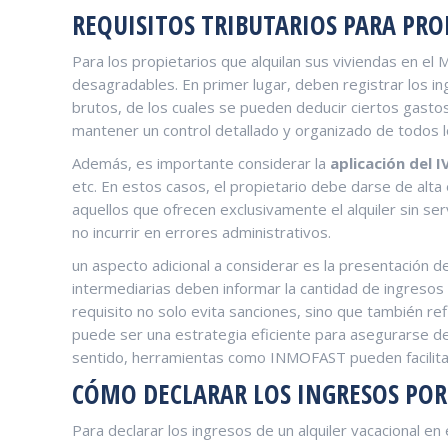
REQUISITOS TRIBUTARIOS ‍PARA ⁢P
Para los propietarios que alquilan sus viviendas ​en el
desagradables. En primer ⁢lugar, deben‍ registrar los ing
brutos, de los cuales se pueden deducir ciertos gastos
mantener un control ⁣detallado y organizado de todos
Además, es importante considerar la
aplicación​ del ⁢I
etc. En estos casos, el propietario‍ debe darse de⁢ alt
aquellos​ que ofrecen exclusivamente el alquiler sin ‍se
⁢no​ incurrir en‌ errores administrativos.
un aspecto adicional a considerar es la presentación de
intermediarias deben informar la cantidad de ingresos y
requisito no‌ solo evita sanciones, sino que también ref
puede ser‍ una estrategia eficiente para asegurarse d
‍sentido, herramientas como INMOFAST pueden facilitar
CÓMO‌ DECLARAR LOS INGRESOS POR
Para declarar los ingresos⁢ de un alquiler vacacional en