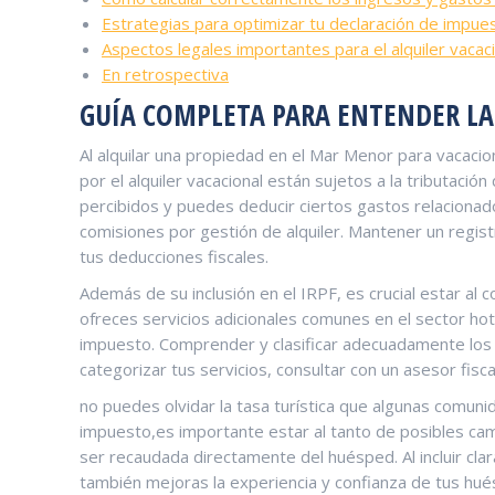
Estrategias para ⁤optimizar tu declaración de impue
Aspectos legales importantes para el alquiler vacac
En retrospectiva
GUÍA COMPLETA ⁣PARA ENTENDER LA
Al alquilar una propiedad en el Mar Menor para vacacion
por el alquiler vacacional ⁢están sujetos a la tributaci
percibidos y puedes‌ deducir ciertos‌ gastos relaciona
comisiones por gestión de‍ alquiler. Mantener un regis
tus deducciones ​fiscales.
Además‍ de su inclusión en el IRPF, ‌es‌ crucial estar a
‍ofreces ⁣servicios adicionales comunes ⁤en el sector⁤ h
impuesto. Comprender ‍y clasificar adecuadamente los se
categorizar tus servicios, consultar con⁣ un asesor fisc
no puedes olvidar la tasa turística que algunas comun
impuesto,es importante estar⁤ al tanto de⁣ posibles cam
ser​ recaudada directamente del huésped. Al incluir clar
también ‌mejoras la experiencia y confianza de tus‌ hu