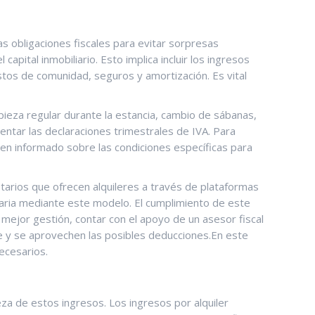
s ⁤obligaciones fiscales para evitar ​sorpresas
capital inmobiliario. Esto implica incluir los ingresos
os de ​comunidad, seguros y​ amortización. Es vital
impieza regular durante ⁣la estancia, cambio de sábanas,
ntar las declaraciones trimestrales de ‍IVA.‌ Para
 bien informado sobre las condiciones específicas ⁤para
ietarios que ofrecen alquileres a través de plataformas
taria mediante este ⁤modelo. El cumplimiento⁣ de este
 mejor gestión, contar con el apoyo⁢ de⁤ un asesor fiscal
e y se aprovechen las posibles⁤ deducciones.En este
ecesarios.
za de ⁤estos ingresos. Los ingresos‌ por alquiler