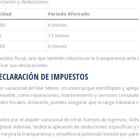
ctación y‍ deducciones:
tidad
Periodo Afectado
000
6 meses
0
12 meses
200
6 ‍meses
estión fiscal, ‌sino que también robustecen la⁣ transparencia ante
car sus declaraciones.‍
DECLARACIÓN DE IMPUESTOS
iler vacacional del Mar Menor, es esencial que identifiques y apliq
nmueble, como reparaciones, mantenimiento y servicios comunales
des fiscales. Al ​hacerlo, puedes‍ asegurar que la carga tributaria 
os por el alquiler vacacional de otras ‍fuentes de ingresos. Dicho 
 ⁣global. ⁣Además,‍ facilita la aplicación de deducciones específicas 
mejora la transparencia y simplifica la potencial revisión por parte