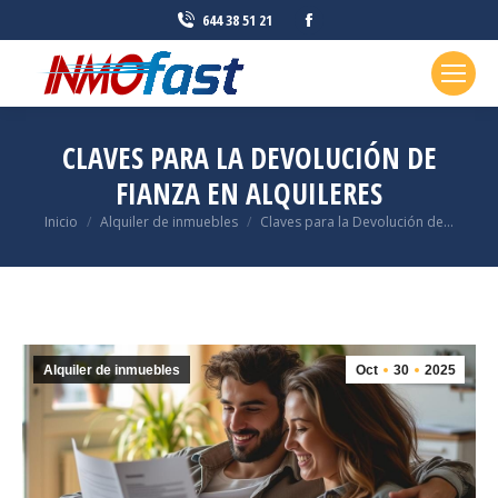
Facebook
644 38 51 21
page
opens
in
new
CLAVES PARA LA DEVOLUCIÓN DE
window
FIANZA EN ALQUILERES
Estás aquí:
Inicio
Alquiler de inmuebles
Claves para la Devolución de…
Alquiler de inmuebles
Oct
30
2025