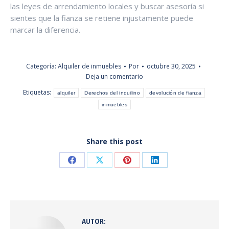
las leyes de arrendamiento locales y buscar asesoría si
sientes que la fianza se retiene injustamente puede
marcar la diferencia.
Categoría:
Alquiler de inmuebles
Por
octubre 30, 2025
Deja un comentario
Etiquetas:
alquiler
Derechos del inquilino
devolución de fianza
inmuebles
Share this post
Share
Share
Share
Share
on
on
on
on
Facebook
X
Pinterest
LinkedIn
AUTOR: