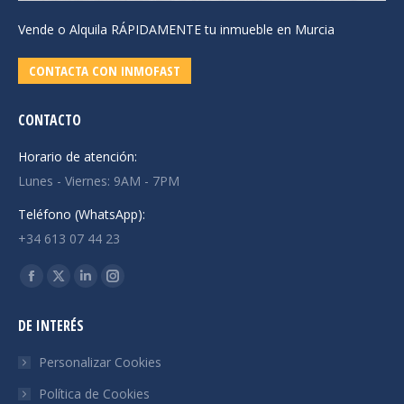
Vende o Alquila RÁPIDAMENTE tu inmueble en Murcia
CONTACTA CON INMOFAST
CONTACTO
Horario de atención:
Lunes - Viernes: 9AM - 7PM
Teléfono (WhatsApp):
+34 613 07 44 23
Encuéntranos en:
Facebook
X
Linkedin
Instagram
page
page
page
page
DE INTERÉS
opens
opens
opens
opens
in
in
in
in
Personalizar Cookies
new
new
new
new
Política de Cookies
window
window
window
window