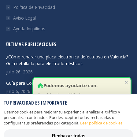
Política de Privacidad
Aviso Legal
Ayuda Inquilinos
ÚLTIMAS PUBLICACIONES
¿Cómo reparar una placa electrónica defectuosa en Valencia?
Guía detallada para electrodomésticos
julio 26, 2026
×
Guía para Comprar Repuestos Online para Lavadoras
Podemos ayudarte con:
julio 6, 2026
Servicios inmobiliarios:
TU PRIVACIDAD ES IMPORTANTE
Asistencia Técnica Electrodomésticos en Madrid: Rapidez
Valorar tu vivienda
junio 14, 2026
Buscar inquilinos fiables
Usamos cookies para mejorar tu experiencia, analizar el tráfico y
personalizar contenidos. Puedes aceptar todas, rechazarlas o
Gestión rápida de alquiler
configurar tus preferencias por categoría.
Leer política de cookies
Asesoramiento para vender
Rechazar todas
Análisis del mercado